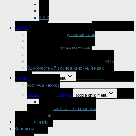
2025
2024
2023
Модельный ряд
Toggle child menu
Одноместный прогулочный каяк
Двухместный каяк
Семейный каяк (трехместный)
Рыбацкий каяк
Универсальный двух / одноместный каяк
Одноместный экспедиционный каяк
Магазин
Toggle child menu
Корпуса каяков
Оборудование каяков
Toggle child menu
Сиденья
Дополнительные элементы
Аксессуары
Аренда РФ и РБ
Контакты