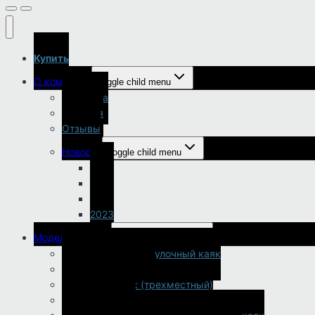
Купить
О компании
Toggle child menu
Доставка
История
Отзывы
Новости
Toggle child menu
2026
2025
2024
2023
Модельный ряд
Toggle child menu
Одноместный прогулочный каяк
Двухместный каяк
Семейный каяк (трехместный)
Рыбацкий каяк