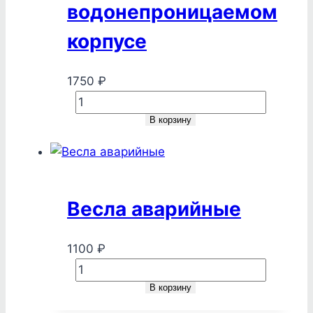
водонепроницаемом
корпусе
1750
₽
Количество
товара
В корзину
Зажигалка
в
водонепроницаемом
корпусе
Весла аварийные
1100
₽
Количество
товара
В корзину
Весла