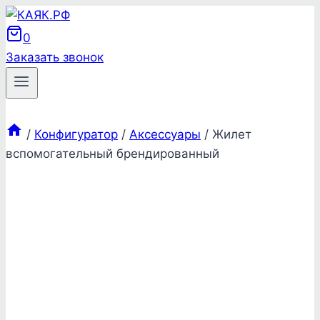
Перейти
к
0
содержимому
Заказать звонок
/
Конфигуратор
/
Аксессуары
/
Жилет
вспомогательный брендированный