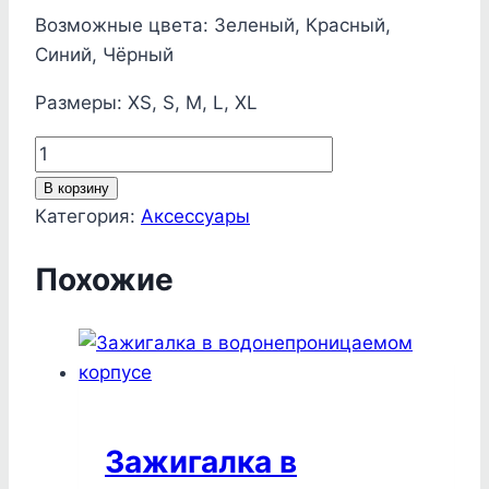
Возможные цвета: Зеленый, Красный,
Синий, Чёрный
Размеры: XS, S, M, L, XL
Количество
товара
В корзину
Жилет
Категория:
Аксессуары
вспомогательный
брендированный
Похожие
Зажигалка в